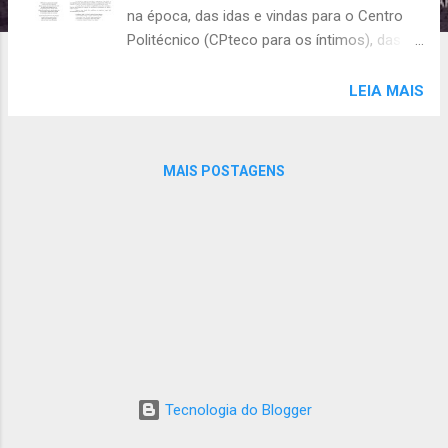
na época, das idas e vindas para o Centro
Politécnico (CPteco para os íntimos), das
várias aulas teóricas e práticas, da
preocupação com as diversas lendas sobre
LEIA MAIS
as provas de anatomia... 😬 E claro, a
lembrança da motivação de estar feliz,
estudando o que queria e participando de
MAIS POSTAGENS
uma turma acolhedora. Acolhedora, porque
desde o início já trazia a sensação de
segurança da turma anterior, que foi a base
de tudo, os Filhos de Kircchoff. Os Filhos
são o grupo de amigos com quem estudei
Eletrotécnica no CEFET-PR, no "segundo
grau" (você sabe que está ficando velho
quando as nomenclaturas escolares já
mudaram, quem aí tem pais que fizeram o
"científico" ou o "ginásio"?). A referência à
Tecnologia do Blogger
Gustav R. Kircchoff (por suas leis elétricas)
foi feita por um amigo que usou os nomes