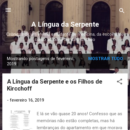
Pular para o conteúdo principal
A Língua da Serpente
Crônicas de um eterno estudante de medicina, da escolha do
curso ao dia-a-dia da profissão
Mostrando postagens de fevereiro,
MOSTRAR TUDO
P
2019
o
s
A Língua da Serpente e os Filhos de
t
Kircchoff
a
g
-
fevereiro 16, 2019
e
E lá se vão quase 20 anos! Confesso que as
n
memórias não estão completas, mas há
s
lembranças do apartamento em que morava