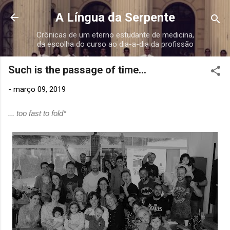
Pular para o conteúdo principal
A Língua da Serpente
Crônicas de um eterno estudante de medicina,
da escolha do curso ao dia-a-dia da profissão
Such is the passage of time...
-
março 09, 2019
... too fast to fold*